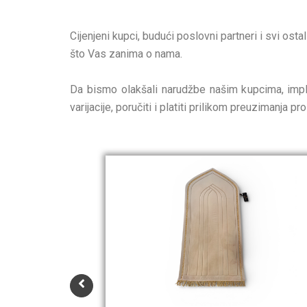
Cijenjeni kupci, budući poslovni partneri i svi os
što Vas zanima o nama.
Da bismo olakšali narudžbe našim kupcima, impl
varijacije, poručiti i platiti prilikom preuzimanja pr
P
r
i
c
e
r
a
n
g