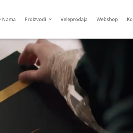
O Nama
Proizvodi
Veleprodaja
Webshop
Ko