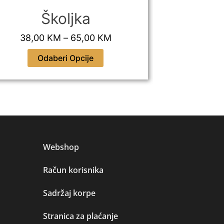
e
:
Školjka
3
38,00
KM
–
65,00
KM
38,00
8
,
Odaberi Opcije
Od
0
0
K
M
t
h
Webshop
r
o
Račun korisnika
u
g
Sadržaj korpe
h
6
Stranica za plaćanje