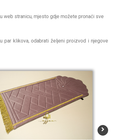
našu web stranicu, mjesto gdje možete pronaći sve
ar klikova, odabrati željeni proizvod i njegove
P
r
i
c
e
r
a
n
g