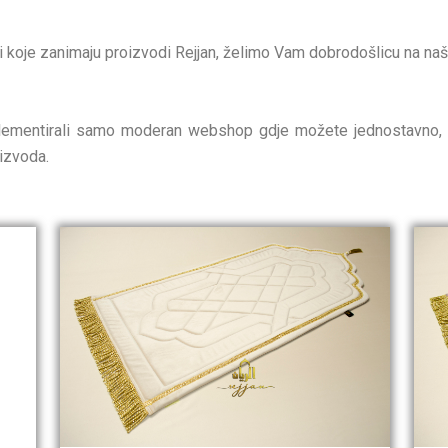
tali koje zanimaju proizvodi Rejjan, želimo Vam dobrodošlicu na 
ementirali samo moderan webshop gdje možete jednostavno, u p
oizvoda.
P
r
i
c
e
r
a
n
g