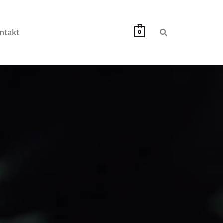
ntakt
0