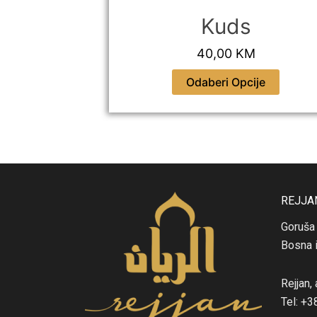
e
:
us
Kuds
3
,00
KM
40,00
KM
8
,
ije
Odaberi Opcije
0
0
K
M
t
h
REJJA
r
Goruša
o
Bosna 
u
g
Rejjan,
h
Tel: +
6