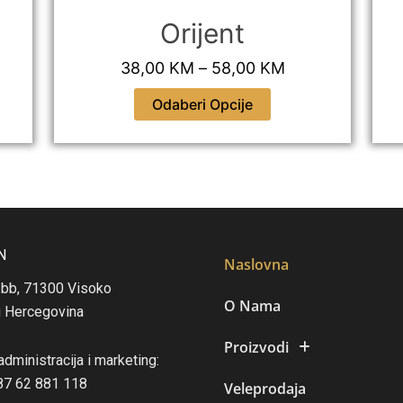
e
:
Orijent
3
38,00
KM
–
58,00
KM
8
,
Odaberi Opcije
0
0
K
M
t
h
N
Naslovna
r
 bb, 71300 Visoko
o
O Nama
i Hercegovina
u
g
Proizvodi
 administracija i marketing:
h
387 62 881 118
5
Veleprodaja