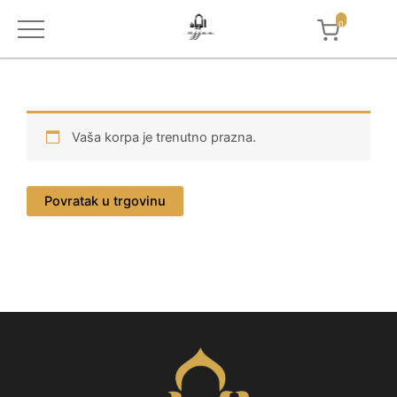
0
Skip
to
content
Vaša korpa je trenutno prazna.
Povratak u trgovinu