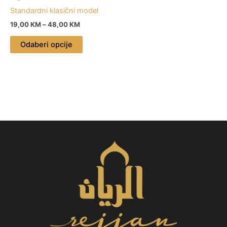
chosen
Standardni klasični model
on
19,00
KM
–
48,00
KM
the
product
Odaberi opcije
page