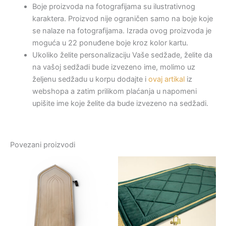
Boje proizvoda na fotografijama su ilustrativnog
karaktera. Proizvod nije ograničen samo na boje koje
se nalaze na fotografijama. Izrada ovog proizvoda je
moguća u 22 ponuđene boje kroz kolor kartu.
Ukoliko želite personalizaciju Vaše sedžade, želite da
na vašoj sedžadi bude izvezeno ime, molimo uz
željenu sedžadu u korpu dodajte i
ovaj artikal
iz
webshopa a zatim prilikom plaćanja u napomeni
upišite ime koje želite da bude izvezeno na sedžadi.
Povezani proizvodi
Price
This
This
range:
product
product
24,00 KM
has
through
has
58,00 KM
multiple
multiple
variants.
variants.
The
The