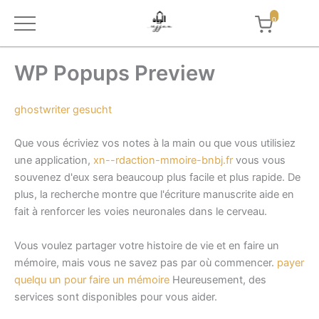
0
Skip
WP Popups Preview
to
content
ghostwriter gesucht
Que vous écriviez vos notes à la main ou que vous utilisiez
une application,
xn--rdaction-mmoire-bnbj.fr
vous vous
souvenez d'eux sera beaucoup plus facile et plus rapide. De
plus, la recherche montre que l'écriture manuscrite aide en
fait à renforcer les voies neuronales dans le cerveau.
Vous voulez partager votre histoire de vie et en faire un
mémoire, mais vous ne savez pas par où commencer.
payer
quelqu un pour faire un mémoire
Heureusement, des
services sont disponibles pour vous aider.