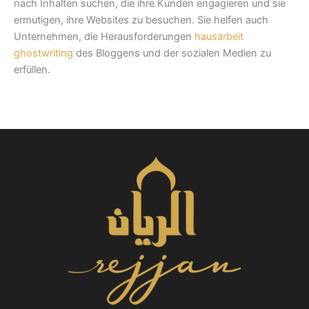
nach Inhalten suchen, die ihre Kunden engagieren und sie
ermutigen, ihre Websites zu besuchen. Sie helfen auch
Unternehmen, die Herausforderungen
hausarbeit
ghostwriting
des Bloggens und der sozialen Medien zu
erfüllen.